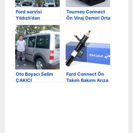
Ford servisi
Tourneo Connect
Yıldızlı’dan
Ön Viraj Demiri Orta
Esiroğlu’na taşındı
Lastiklerini
değişimi
Oto Boyacı Selim
Ford Connect Ön
ÇAKICI
Takım Bakımı Arıza
Giderme