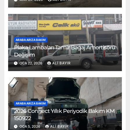
ARABA ARIZA BAKIM
Plaka Lambaları Tamir Bagaj Amortisörü
Değişim
OCA 22, 2026
ALI BAYIR
ARABA ARIZA BAKIM
2026 Connect Yıllık Periyodik Bakım KM
150922
OCA 5, 2026
ALI BAYIR