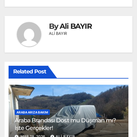
By
Ali BAYIR
ALİ BAYIR
Related Post
ARABA ARIZA BAKIM
Araba Brandası Dost mu Düşman mı?
İşte Gerçekler!
MAR 28, 2026
ALI BAYIR