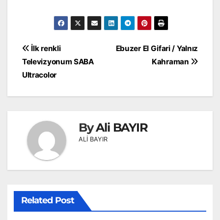
Yazı
İlk renkli
Ebuzer El Gifari / Yalnız
gezinmesi
Televizyonum SABA
Kahraman
Ultracolor
By
Ali BAYIR
ALİ BAYIR
Related Post