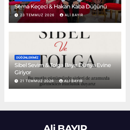
Sema Keçeci & Hakan Kaba Düğünü
23 TEMMUZ 2026
ALI BAYIR
DÜĞÜNLERIMIZ
Sibel Sevim & Tolga Bayır Dünya Evine
Giriyor
21 TEMMUZ 2026
ALI BAYIR
Ali BAYIR