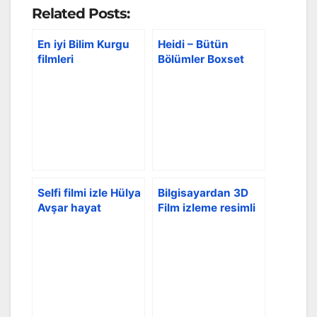
Related Posts:
En iyi Bilim Kurgu
Heidi – Bütün
filmleri
Bölümler Boxset
Türkçe Dublaj
Selfi filmi izle Hülya
Bilgisayardan 3D
Avşar hayat
Film izleme resimli
hikayesi
anlatım