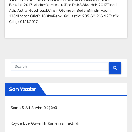
Benzinli 2017 Marka:Opel AstraTip: P-J/SWModel: 2017Ticari
Adı: Astra NotchbackCinsi: Otomobil SedanSilindir Hacmi:
1364Motor Gücü: 103kwRenk: GriLastik: 205 60 R16 92Trafik
Çıkış: 01.11.2017
Son Yazılar
Sema & Ali Sevim Düğünü
Köyde Eve Güvenlik Kamerası Taktırdı