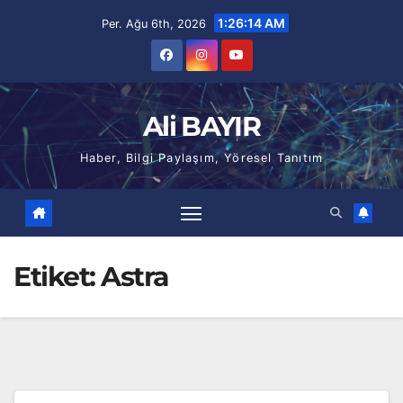
Skip
1:26:15 AM
Per. Ağu 6th, 2026
to
content
Ali BAYIR
Haber, Bilgi Paylaşım, Yöresel Tanıtım
Etiket:
Astra