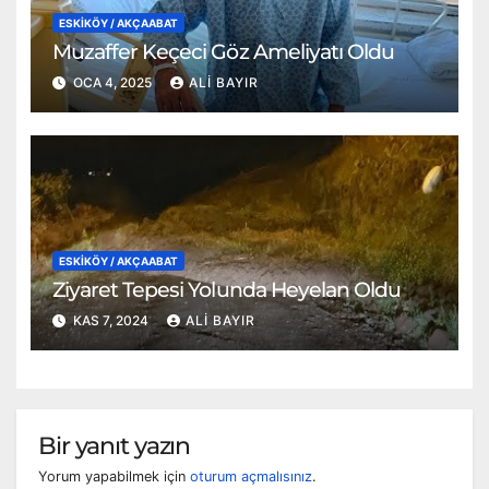
ESKİKÖY / AKÇAABAT
Muzaffer Keçeci Göz Ameliyatı Oldu
OCA 4, 2025
ALI BAYIR
ESKİKÖY / AKÇAABAT
Ziyaret Tepesi Yolunda Heyelan Oldu
KAS 7, 2024
ALI BAYIR
Bir yanıt yazın
Yorum yapabilmek için
oturum açmalısınız
.