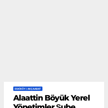
ESKİKÖY / AKÇAABAT
Alaattin Böyük Yerel
Yönetimler Şube