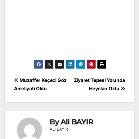
Yazı
Muzaffer Keçeci Göz
Ziyaret Tepesi Yolunda
gezinmesi
Ameliyatı Oldu
Heyelan Oldu
By
Ali BAYIR
ALİ BAYIR