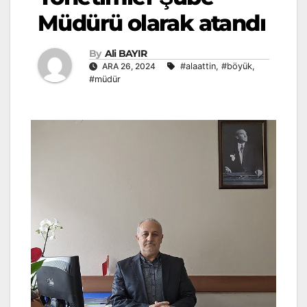
Müdürü olarak atandı
By
Ali BAYIR
ARA 26, 2024
#alaattin
,
#böyük
,
#müdür