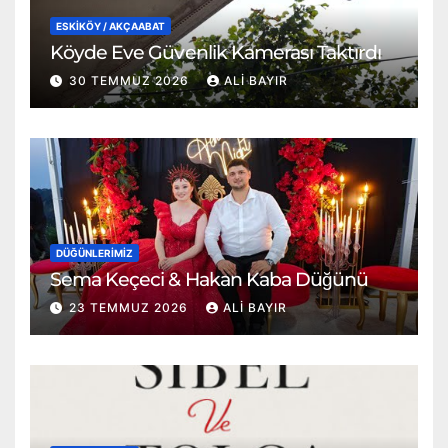
ESKİKÖY / AKÇAABAT
Köyde Eve Güvenlik Kamerası Taktırdı
30 TEMMUZ 2026
ALI BAYIR
DÜĞÜNLERIMIZ
Sema Keçeci & Hakan Kaba Düğünü
23 TEMMUZ 2026
ALI BAYIR