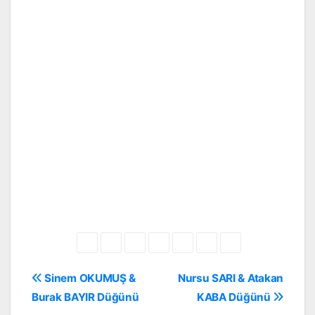
Yazı
Sinem OKUMUŞ &
Nursu SARI & Atakan
gezinmesi
Burak BAYIR Düğünü
KABA Düğünü