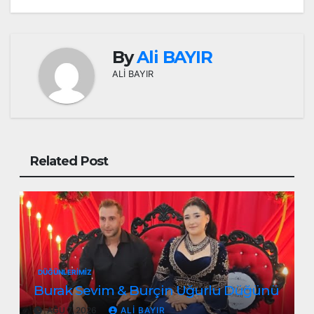
By
Ali BAYIR
ALİ BAYIR
Related Post
DÜĞÜNLERIMIZ
Burak Sevim & Burçin Uğurlu Düğünü
AĞU 7, 2026
ALI BAYIR