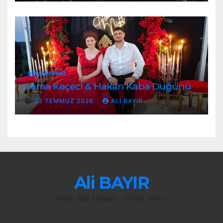
DÜĞÜNLERIMIZ
Sema Keçeci & Hakan Kaba Düğünü
23 TEMMUZ 2026
ALI BAYIR
Ali BAYIR
Haber, Bilgi Paylaşım, Yöresel Tanıtım