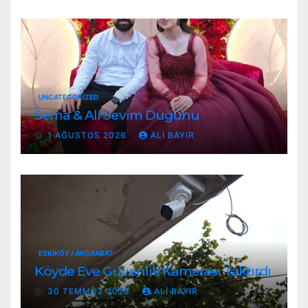
UNCATEGORIZED
Sema & Ali Sevim Düğünü
1 AĞUSTOS 2026
ALI BAYIR
ESKİKÖY / AKÇAABAT
Köyde Eve Güvenlik Kamerası Taktırdı
30 TEMMUZ 2026
ALI BAYIR