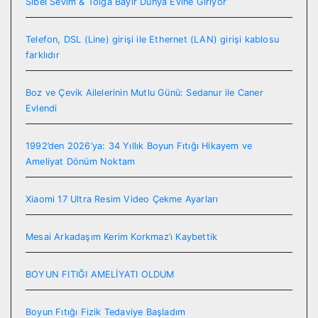
Sibel Sevim & Tolga Bayır Dünya Evine Giriyor
Telefon, DSL (Line) girişi ile Ethernet (LAN) girişi kablosu
farklıdır
Boz ve Çevik Ailelerinin Mutlu Günü: Sedanur ile Caner
Evlendi
1992’den 2026’ya: 34 Yıllık Boyun Fıtığı Hikayem ve
Ameliyat Dönüm Noktam
Xiaomi 17 Ultra Resim Video Çekme Ayarları
Mesai Arkadaşım Kerim Korkmaz’ı Kaybettik
BOYUN FITIĞI AMELİYATI OLDUM
Boyun Fıtığı Fizik Tedaviye Başladım