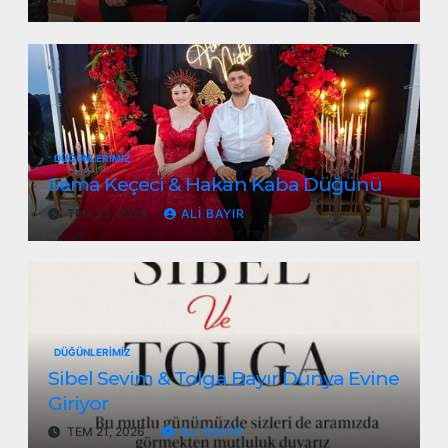
DÜĞÜNLERIMIZ
Sema Keçeci & Hakan Kaba Düğünü
TEM 23, 2026
ALI BAYIR
DÜĞÜNLERIMIZ
Sibel Sevim & Tolga Bayır Dünya Evine
Giriyor
TEM 21, 2026
ALI BAYIR