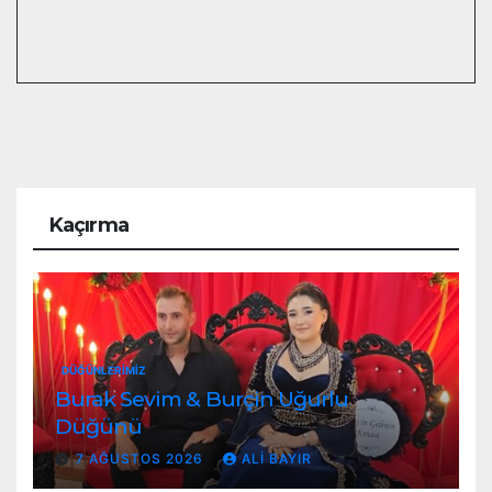
Kaçırma
DÜĞÜNLERIMIZ
Burak Sevim & Burçin Uğurlu
Düğünü
7 AĞUSTOS 2026
ALI BAYIR