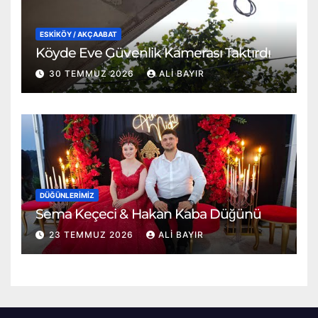
ESKİKÖY / AKÇAABAT
Köyde Eve Güvenlik Kamerası Taktırdı
30 TEMMUZ 2026
ALI BAYIR
DÜĞÜNLERIMIZ
Sema Keçeci & Hakan Kaba Düğünü
23 TEMMUZ 2026
ALI BAYIR