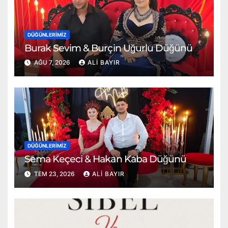
DÜĞÜNLERIMIZ
Burak Sevim & Burçin Uğurlu Düğünü
AĞU 7, 2026
ALI BAYIR
DÜĞÜNLERIMIZ
Sema Keçeci & Hakan Kaba Düğünü
TEM 23, 2026
ALI BAYIR