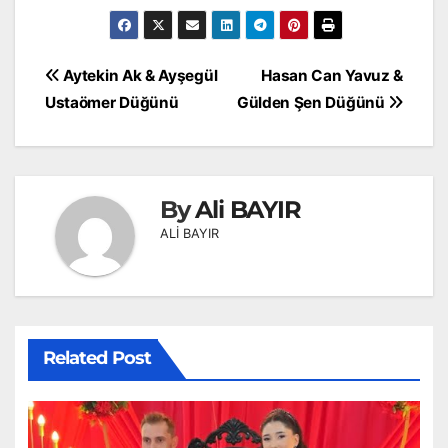
Yazı
Aytekin Ak & Ayşegül
Hasan Can Yavuz &
gezinmesi
Ustaömer Düğünü
Gülden Şen Düğünü
By
Ali BAYIR
ALİ BAYIR
Related Post