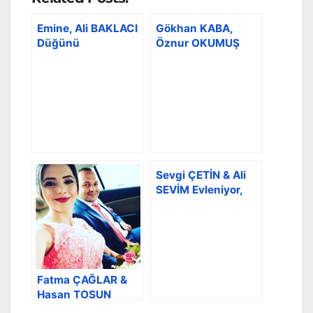
Emine, Ali BAKLACI
Gökhan KABA,
Düğünü
Öznur OKUMUŞ
Düğünü
Sevgi ÇETİN & Ali
SEVİM Evleniyor,
Düğün Akçaabat’ta
Fatma ÇAĞLAR &
Hasan TOSUN
Düğünü