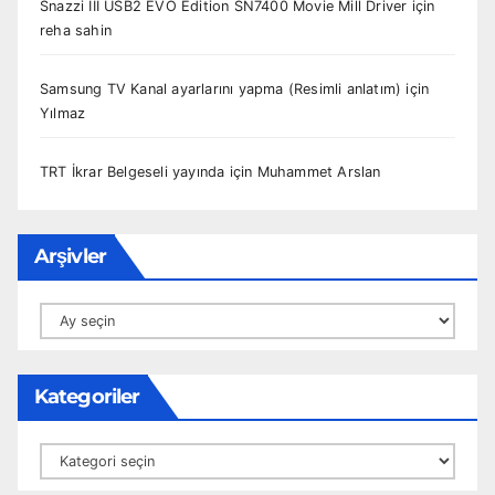
Snazzi III USB2 EVO Edition SN7400 Movie Mill Driver
için
reha sahin
Samsung TV Kanal ayarlarını yapma (Resimli anlatım)
için
Yılmaz
TRT İkrar Belgeseli yayında
için
Muhammet Arslan
Arşivler
Arşivler
Kategoriler
Kategoriler