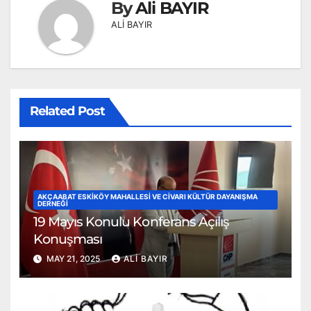
By
Ali BAYIR
ALİ BAYIR
Related Post
AKÇAABAT ESKIKÖY MAHALLESI VE CIVARI KÜLTÜR DAYANIŞMA
DERNEĞI
19 Mayıs Konulu Konferans Açılış
Konuşması
MAY 21, 2025
ALI BAYIR