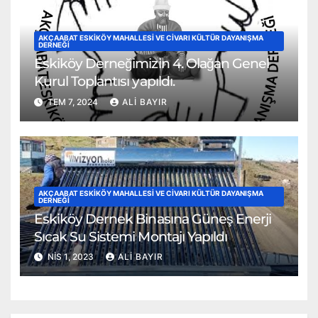
AKÇAABAT ESKIKÖY MAHALLESI VE CIVARI KÜLTÜR DAYANIŞMA
DERNEĞI
Eskiköy Derneğimizin 4. Olağan Genel
Kurul Toplantısı yapıldı.
TEM 7, 2024
ALI BAYIR
AKÇAABAT ESKIKÖY MAHALLESI VE CIVARI KÜLTÜR DAYANIŞMA
DERNEĞI
Eskiköy Dernek Binasına Güneş Enerji
Sıcak Su Sistemi Montajı Yapıldı
NIS 1, 2023
ALI BAYIR