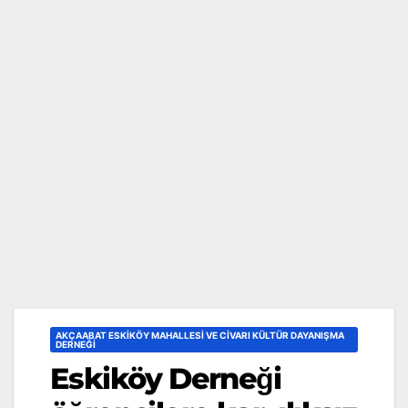
AKÇAABAT ESKIKÖY MAHALLESI VE CIVARI KÜLTÜR DAYANIŞMA
DERNEĞI
Eskiköy Derneği