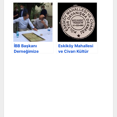
Dayanışma Derneği
GÜMRÜKÇÜOĞLU’n
Yönetim Kurulu
u makamında
ziyaret etti
İBB Başkanı
Eskiköy Mahallesi
Derneğimize
ve Civarı Kültür
desteklerini ifade
Dayanışma Derneği
etti
üye kayıt