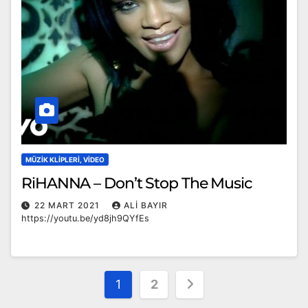
MÜZIK KLIPLERI, VIDEO
RiHANNA – Don’t Stop The Music
22 MART 2021
ALI BAYIR
https://youtu.be/yd8jh9QYfEs
Yazı
1
2
sayfalandırması