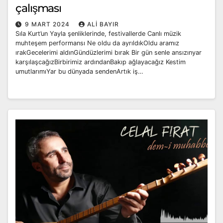
çalışması
9 MART 2024
ALI BAYIR
Sıla Kurt’un Yayla şenliklerinde, festivallerde Canlı müzik
muhteşem performansı Ne oldu da ayrıldıkOldu aramız
ırakGecelerimi aldınGündüzlerimi bırak Bir gün senle ansızınyar
karşılaşcağızBirbirimiz ardındanBakıp ağlayacağız Kestim
umutlarımıYar bu dünyada sendenArtık iş…