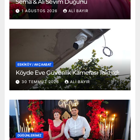
Sema & Ali Sevim Düğünü
1 AĞUSTOS 2026
ALI BAYIR
ESKİKÖY / AKÇAABAT
Köyde Eve Güvenlik Kamerası Taktırdı
30 TEMMUZ 2026
ALI BAYIR
DÜĞÜNLERIMIZ