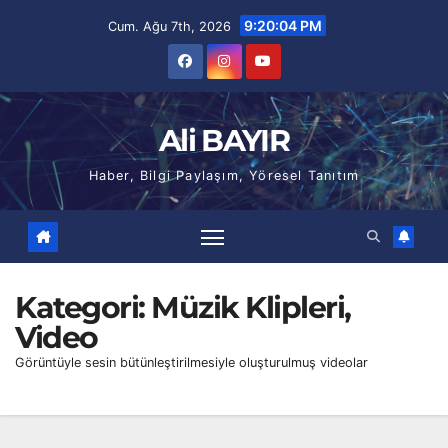
Skip
9:20:06 PM
Cum. Ağu 7th, 2026
to
content
Ali BAYIR
Haber, Bilgi Paylaşım, Yöresel Tanıtım
Kategori:
Müzik Klipleri,
Video
Görüntüyle sesin bütünleştirilmesiyle oluşturulmuş videolar