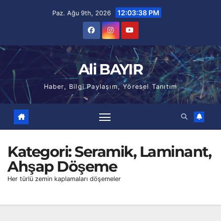
Skip
12:03:39 PM
Paz. Ağu 9th, 2026
to
content
Ali BAYIR
Haber, Bilgi Paylaşım, Yöresel Tanıtım
Kategori:
Seramik, Laminant,
Ahşap Döşeme
Her türlü zemin kaplamaları döşemeler