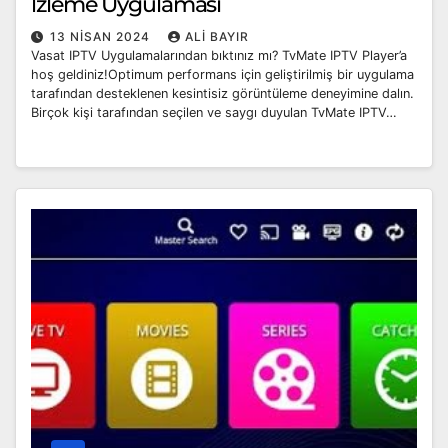
İzleme Uygulaması
13 NISAN 2024
ALI BAYIR
Vasat IPTV Uygulamalarından bıktınız mı? TvMate IPTV Player’a
hoş geldiniz!Optimum performans için geliştirilmiş bir uygulama
tarafından desteklenen kesintisiz görüntüleme deneyimine dalın.
Birçok kişi tarafından seçilen ve saygı duyulan TvMate IPTV…