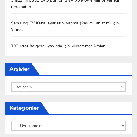
Snazzi III USB2 EVO Edition SN7400 Movie Mill Driver
için
reha sahin
Samsung TV Kanal ayarlarını yapma (Resimli anlatım)
için
Yılmaz
TRT İkrar Belgeseli yayında
için
Muhammet Arslan
Arşivler
Arşivler
Kategoriler
Kategoriler