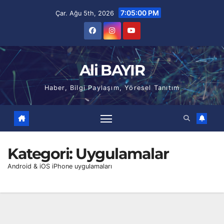
Skip
7:05:01 PM
Çar. Ağu 5th, 2026
to
content
Ali BAYIR
Haber, Bilgi Paylaşım, Yöresel Tanıtım
Kategori:
Uygulamalar
Android & iOS iPhone uygulamaları