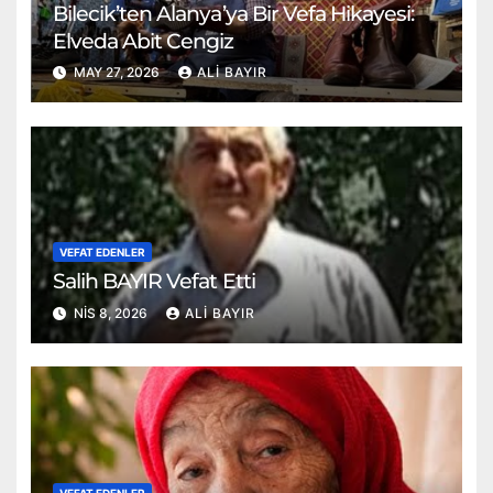
Bilecik’ten Alanya’ya Bir Vefa Hikayesi:
Elveda Abit Cengiz
MAY 27, 2026
ALI BAYIR
VEFAT EDENLER
Salih BAYIR Vefat Etti
NIS 8, 2026
ALI BAYIR
VEFAT EDENLER