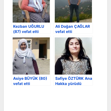
Kezban UĞURLU
Ali Doğan ÇAĞLAR
(87) vefat etti
vefat etti
Asiye BÜYÜK (80)
Safiye ÖZTÜRK Ana
vefat etti
Hakka yürüdü