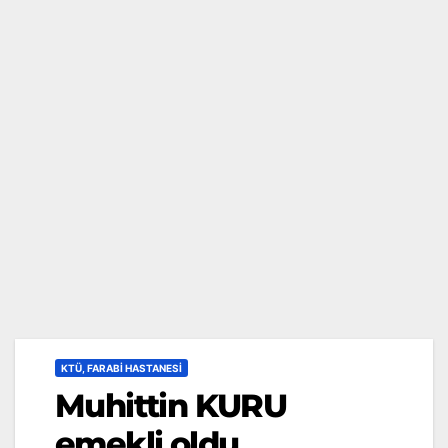
KTÜ, FARABI HASTANESI
Muhittin KURU
emekli oldu