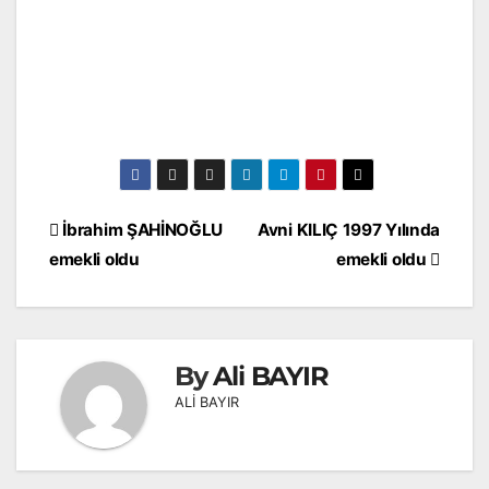
Yazı
İbrahim ŞAHİNOĞLU
Avni KILIÇ 1997 Yılında
gezinmesi
emekli oldu
emekli oldu
By
Ali BAYIR
ALİ BAYIR