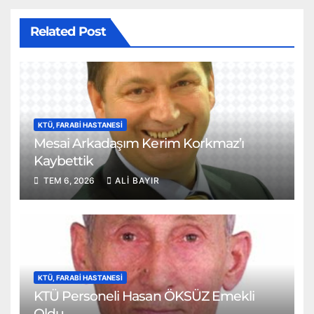
Related Post
KTÜ, FARABI HASTANESI
Mesai Arkadaşım Kerim Korkmaz’ı
Kaybettik
TEM 6, 2026
ALI BAYIR
KTÜ, FARABI HASTANESI
KTÜ Personeli Hasan ÖKSÜZ Emekli
Oldu