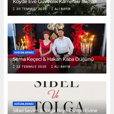
Köyde Eve Güvenlik Kamerası Taktırdı
30 TEMMUZ 2026
ALI BAYIR
DÜĞÜNLERIMIZ
Sema Keçeci & Hakan Kaba Düğünü
23 TEMMUZ 2026
ALI BAYIR
DÜĞÜNLERIMIZ
Sibel Sevim & Tolga Bayır Dünya Evine