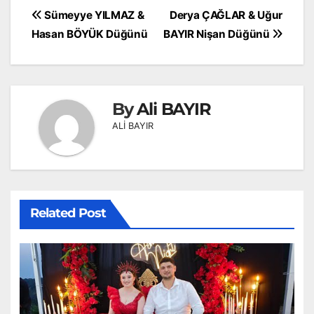
Yazı
Sümeyye YILMAZ &
Derya ÇAĞLAR & Uğur
gezinmesi
Hasan BÖYÜK Düğünü
BAYIR Nişan Düğünü
By
Ali BAYIR
ALİ BAYIR
Related Post