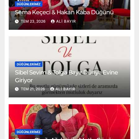
DÜĞÜNLERIMIZ
Sema Keçeci & Hakan Kaba Düğünü
TEM 23, 2026
ALI BAYIR
DÜĞÜNLERIMIZ
Sibel Sevim & Tolga Bayır Dünya Evine
Giriyor
TEM 21, 2026
ALI BAYIR
DÜĞÜNLERIMIZ