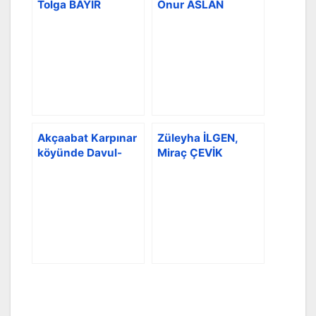
Tolga BAYIR
Onur ASLAN
Düğünü
nişanlandılar
Akçaabat Karpınar
Züleyha İLGEN,
köyünde Davul-
Miraç ÇEVİK
Zurna Düğün
Düğünü