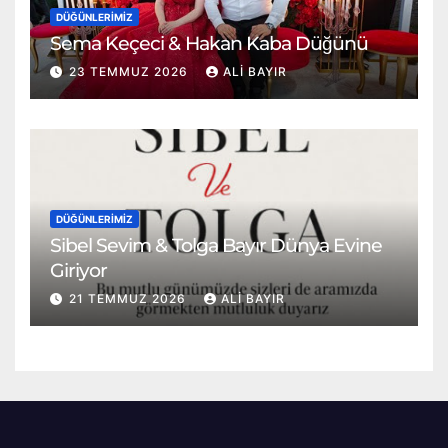
DÜĞÜNLERIMIZ
Sema Keçeci & Hakan Kaba Düğünü
23 TEMMUZ 2026
ALI BAYIR
DÜĞÜNLERIMIZ
Sibel Sevim & Tolga Bayır Dünya Evine
Giriyor
21 TEMMUZ 2026
ALI BAYIR