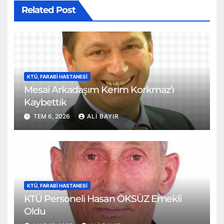
Related Post
KTÜ, FARABI HASTANESI
Mesai Arkadaşım Kerim Korkmaz’ı
Kaybettik
TEM 6, 2026
ALI BAYIR
KTÜ, FARABI HASTANESI
KTÜ Personeli Hasan ÖKSÜZ Emekli
Oldu