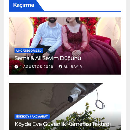
Kaçırma
UNCATEGORIZED
Sema & Ali Sevim Düğünü
1 AĞUSTOS 2026
ALI BAYIR
ESKİKÖY / AKÇAABAT
Köyde Eve Güvenlik Kamerası Taktırdı