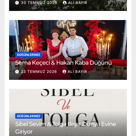
30 TEMMUZ 2026
ALI BAYIR
DÜĞÜNLERIMIZ
Sema Keçeci & Hakan Kaba Düğünü
23 TEMMUZ 2026
ALI BAYIR
DÜĞÜNLERIMIZ
Sibel Sevim & Tolga Bayır Dünya Evine
Giriyor