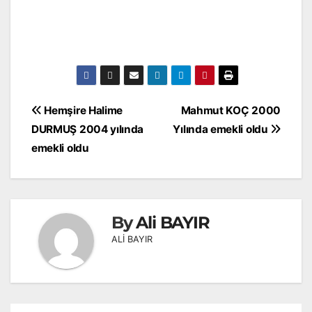
Yazı
Hemşire Halime
Mahmut KOÇ 2000
gezinmesi
DURMUŞ 2004 yılında
Yılında emekli oldu
emekli oldu
By
Ali BAYIR
ALİ BAYIR