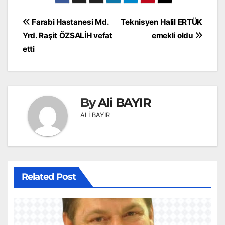
Yazı
Farabi Hastanesi Md.
Teknisyen Halil ERTÜK
gezinmesi
Yrd. Raşit ÖZSALİH vefat
emekli oldu
etti
By
Ali BAYIR
ALİ BAYIR
Related Post