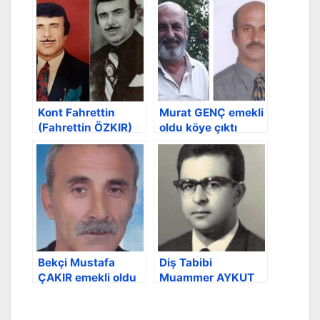
Kont Fahrettin
Murat GENÇ emekli
(Fahrettin ÖZKIR)
oldu köye çıktı
KTÜ seni
unutulmaz
Bekçi Mustafa
Diş Tabibi
ÇAKIR emekli oldu
Muammer AYKUT
vefatı