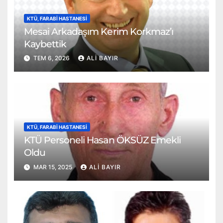
KTÜ, FARABI HASTANESI
Mesai Arkadaşım Kerim Korkmaz’ı
Kaybettik
TEM 6, 2026
ALI BAYIR
KTÜ, FARABI HASTANESI
KTÜ Personeli Hasan ÖKSÜZ Emekli
Oldu
MAR 15, 2025
ALI BAYIR