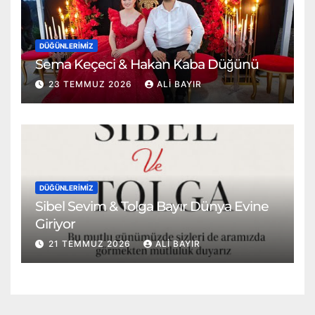
DÜĞÜNLERIMIZ
Sema Keçeci & Hakan Kaba Düğünü
23 TEMMUZ 2026
ALI BAYIR
DÜĞÜNLERIMIZ
Sibel Sevim & Tolga Bayır Dünya Evine
Giriyor
21 TEMMUZ 2026
ALI BAYIR