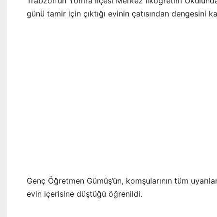
Trabzon’un Yomra ilçesi Merkez İlköğretim Okulunda
günü tamir için çıktığı evinin çatısından dengesini k
Genç Öğretmen Gümüş’ün, komşularının tüm uyarıların
evin içerisine düştüğü öğrenildi.