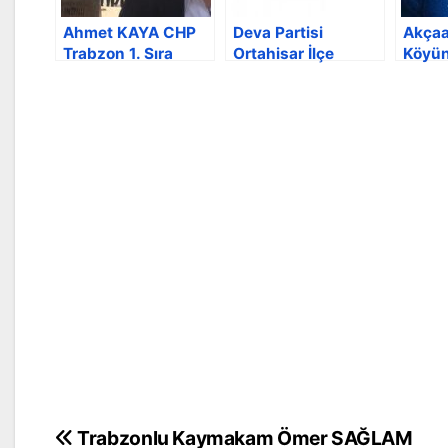
Ahmet KAYA CHP
Deva Partisi
Akçaa
Trabzon 1. Sıra
Ortahisar İlçe
Köyü
Milletvekili adayı
Yönetimi Belli oldu
ÇAKIR
gösterildi
Şarbo
Yazı
Trabzonlu Kaymakam Ömer SAĞLAM