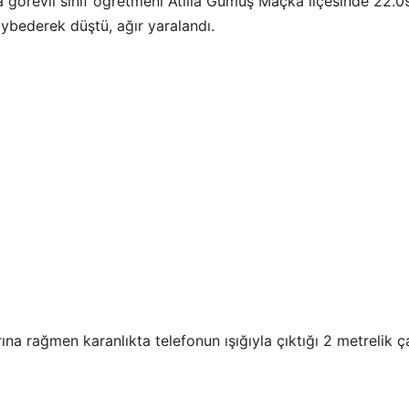
 görevli sınıf öğretmeni Atilla Gümüş Maçka ilçesinde 22.
aybederek düştü, ağır yaralandı.
a rağmen karanlıkta telefonun ışığıyla çıktığı 2 metrelik ç