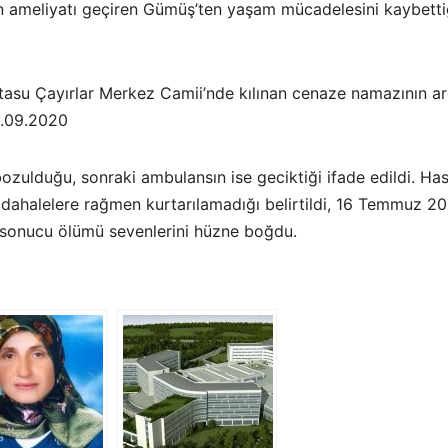
yin ameliyatı geçiren Gümüş’ten yaşam mücadelesini kaybetti
Atasu Çayırlar Merkez Camii’nde kılınan cenaze namazının a
25.09.2020
zulduğu, sonraki ambulansın ise geciktiği ifade edildi. Ha
üdahalelere rağmen kurtarılamadığı belirtildi, 16 Temmuz 2
 sonucu ölümü sevenlerini hüzne boğdu.