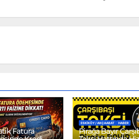
ESKİKÖY / AKÇAABAT
HABER
tik Fatura
Pirağa Bayır Çarşı
sinde Kredi
Taksi Hattında H