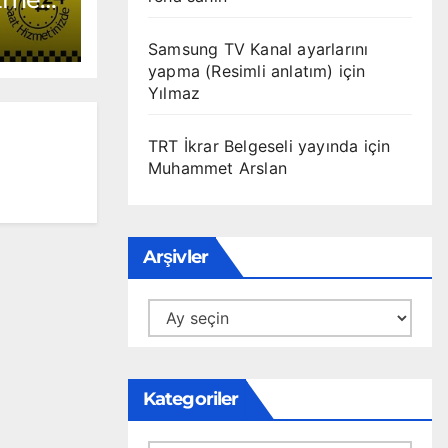
I
R
236
Samsung TV Kanal ayarlarını
yapma (Resimli anlatım)
için
Yılmaz
TRT İkrar Belgeseli yayında
için
Muhammet Arslan
Arşivler
Arşivler
Kategoriler