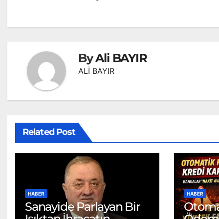
gezinmesi
By
Ali BAYIR
ALİ BAYIR
Related Post
HABER
HABER
Sanayide Parlayan Bir
Otoma
Işıktan İhracatın
Ödeme