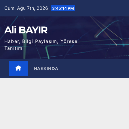
Skip
Cum. Ağu 7th, 2026
3:45:15 PM
to
content
Ali BAYIR
Haber, Bilgi Paylaşım, Yöresel
Tanıtım
HAKKINDA