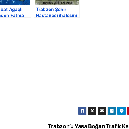
bat Ağaçlı
Trabzon Şehir
nden Fatma
Hastanesi ihalesini
 (39)
kazanan firma belli
ndan öldü
oldu
Trabzon’u Yasa Boğan Trafik K