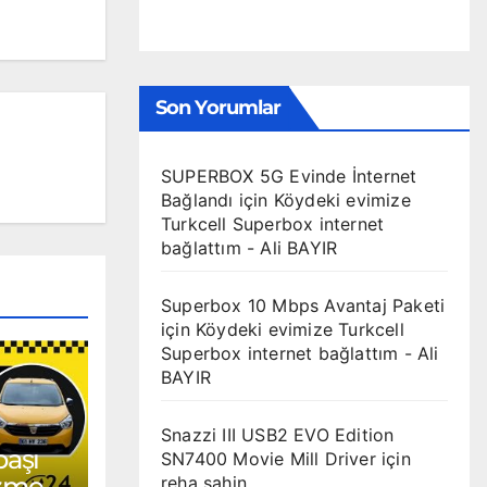
Son Yorumlar
SUPERBOX 5G Evinde İnternet
Bağlandı
için
Köydeki evimize
Turkcell Superbox internet
bağlattım - Ali BAYIR
Superbox 10 Mbps Avantaj Paketi
için
Köydeki evimize Turkcell
Superbox internet bağlattım - Ali
BAYIR
Snazzi III USB2 EVO Edition
başı
SN7400 Movie Mill Driver
için
izmet
reha sahin