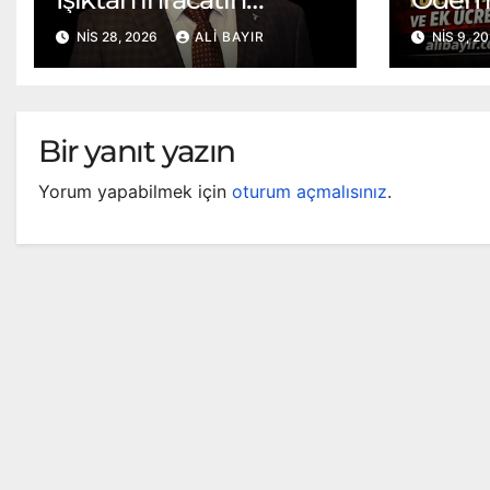
Liderliğine Ahmet
Kartı 
NIS 28, 2026
ALI BAYIR
NIS 9, 2
Hamdi Gürdoğan’a
Veda
Bir yanıt yazın
Yorum yapabilmek için
oturum açmalısınız
.