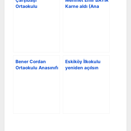
Çarşıbaşı
Mehmet Emir BAYIR
Ortaokulu
Karne aldı (Ana
mezuniyetim 1974-
sınıfı) 2017-2018
75 dönemi
ilk dönem
Bener Cordan
Eskiköy İlkokulu
Ortaokulu Anasınıfı
yeniden açılsın
Papatyalar-B 2017-
2018 Dönemi