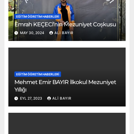
EĞITIM ÖĞRETIM HABERLERI
Emrah KEÇECİ’nin Mezuniyet Coşkusu
MAY 30, 2024
ALI BAYIR
EĞITIM ÖĞRETIM HABERLERI
Mehmet Emir BAYIR İlkokul Mezuniyet
Yıllığı
EYL 27, 2023
ALI BAYIR