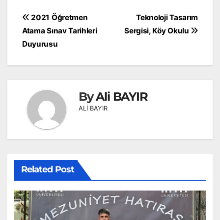
Yazı
2021 Öğretmen
Teknoloji Tasarım
gezinmesi
Atama Sınav Tarihleri
Sergisi, Köy Okulu
Duyurusu
By
Ali BAYIR
ALİ BAYIR
Related Post