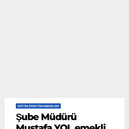
EĞITIM ÖĞRETIM HABERLERI
Şube Müdürü
Mustafa YOL emekli