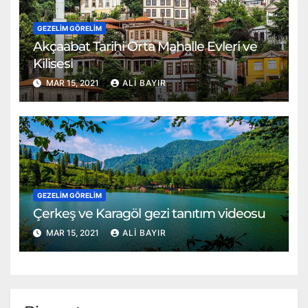
GEZELIM GÖRELIM
Akçaabat Tarihi Orta Mahalle Evleri ve
Kilisesi
MAR 15, 2021
ALI BAYIR
GEZELIM GÖRELIM
Çerkeş ve Karagöl gezi tanıtım videosu
MAR 15, 2021
ALI BAYIR