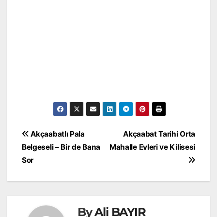
Yazı
Akçaabatlı Pala
Akçaabat Tarihi Orta
gezinmesi
Belgeseli – Bir de Bana
Mahalle Evleri ve Kilisesi
Sor
By
Ali BAYIR