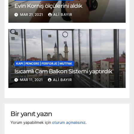
Evin Korniş ölçülerini aldık
MAR 21, 2021
ALI BAYIR
KAPI | PENCERE | FERFORJE | MUTFAK
Isıcamlı Cam Balkon Sistemi yaptırdık
MAR 11, 2021
ALI BAYIR
Bir yanıt yazın
Yorum yapabilmek için
oturum açmalısınız
.