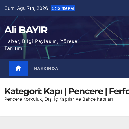
Skip
Cum. Ağu 7th, 2026
5:12:50 PM
to
content
Ali BAYIR
Haber, Bilgi Paylaşım, Yöresel
Tanıtım
HAKKINDA
Kategori:
Kapı | Pencere | Ferf
Pencere Korkuluk, Dış, İç Kapılar ve Bahçe kapıları