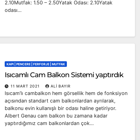
2.10Mutfak: 1.50 – 2.50Yatak Odası: 2.10Yatak
odası…
KAPI | PENCERE | FERFORJE | MUTFAK
Isıcamlı Cam Balkon Sistemi yaptırdık
11 MART 2021
ALI BAYIR
Isıcam’lı cambalkon hem görsellik hem de fonksiyon
açısından standart cam balkonlardan ayrılarak,
balkonu evin kullanışlı bir odası haline getiriyor.
Albert Genau cam balkon bu zamana kadar
yaptırdığımız cam balkonlardan çok…