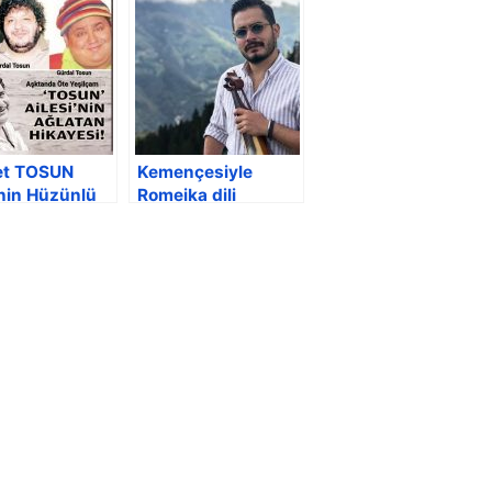
et TOSUN
Kemençesiyle
inin Hüzünlü
Romeika dili
esi
kültürünü
Trabzon’da
yaşatıyor.