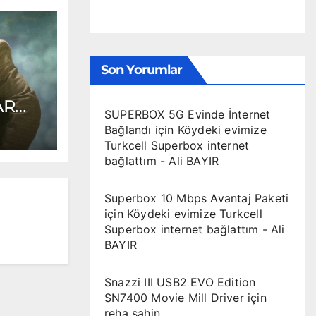
Son Yorumlar
AR
SUPERBOX 5G Evinde İnternet
Bağlandı
için
Köydeki evimize
Turkcell Superbox internet
bağlattım - Ali BAYIR
Superbox 10 Mbps Avantaj Paketi
için
Köydeki evimize Turkcell
Superbox internet bağlattım - Ali
BAYIR
Snazzi III USB2 EVO Edition
SN7400 Movie Mill Driver
için
reha sahin