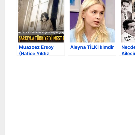
Muazzez Ersoy
Aleyna TİLKİ kimdir
Necd
(Hatice Yıldız
Ailes
Levent)
Hikay