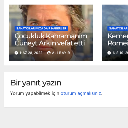
SANATÇILARIMIZA DAIR HABERLER
SANATÇILAR
Çocukluk Kahramanım
Kemen
Cüneyt Arkın vefat etti
Romeik
Trabzo
HAZ 28, 2022
ALI BAYIR
NIS 19, 
Bir yanıt yazın
Yorum yapabilmek için
oturum açmalısınız
.