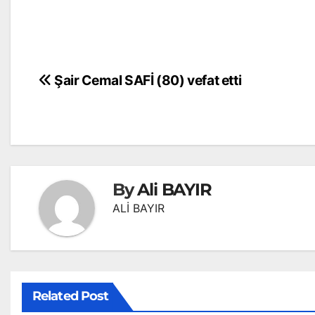
Yazı
Şair Cemal SAFİ (80) vefat etti
gezinmesi
By
Ali BAYIR
ALİ BAYIR
Related Post