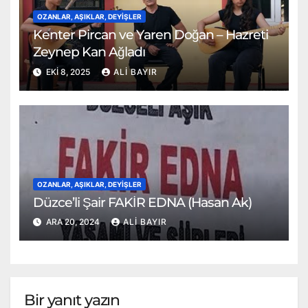
OZANLAR, AŞIKLAR, DEYIŞLER
Kenter Pircan ve Yaren Doğan – Hazreti
Zeynep Kan Ağladı
EKI 8, 2025
ALI BAYIR
OZANLAR, AŞIKLAR, DEYIŞLER
Düzce’li Şair FAKİR EDNA (Hasan Ak)
ARA 20, 2024
ALI BAYIR
Bir yanıt yazın