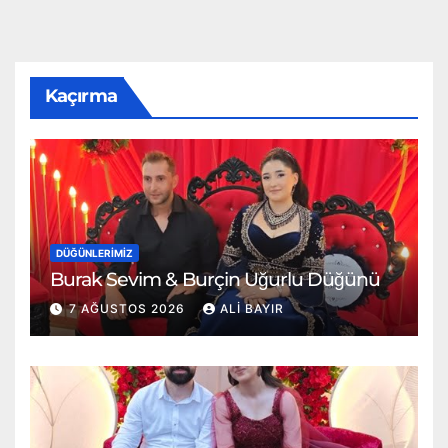
Kaçırma
DÜĞÜNLERIMIZ
Burak Sevim & Burçin Uğurlu Düğünü
7 AĞUSTOS 2026
ALI BAYIR