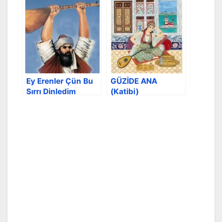
Ey Erenler Çün Bu
GÜZİDE ANA
Sırrı Dinledim
(Katibi)