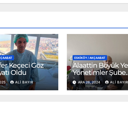
AKÇAABAT
ESKİKÖY / AKÇAABAT
er Keçeci Göz
Alaattin Böyük Ye
atı Oldu
Yönetimler Şube
Müdürü olarak at
2025
ALI BAYIR
ARA 26, 2024
ALI BAYI