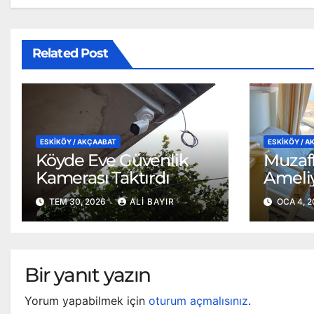
Related Post
ESKİKÖY / AKÇAABAT
ESKİKÖY / 
Köyde Eve Güvenlik
Muzaff
Kamerası Taktırdı
Ameliy
TEM 30, 2026
ALI BAYIR
OCA 4, 
Bir yanıt yazın
Yorum yapabilmek için
oturum açmalısınız
.