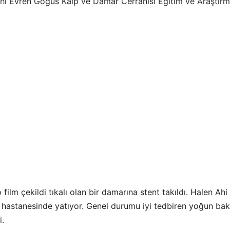
Ahi Evren Göğüs Kalp ve Damar Cerrahisi Eğitim ve Araştır
ilm çekildi tıkalı olan bir damarına stent takıldı. Halen Ahi
 hastanesinde yatıyor. Genel durumu iyi tedbiren yoğun ba
i.