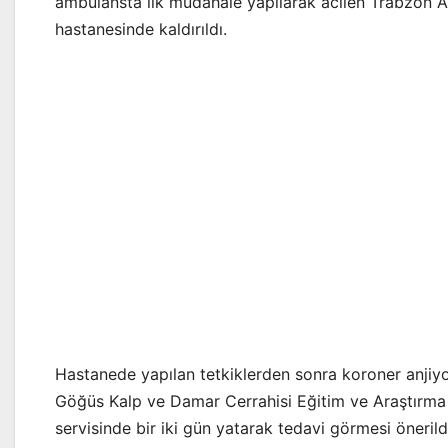
ambulansta ilk müdahale yapılarak acilen Trabzon 
hastanesinde kaldırıldı.
Hastanede yapılan tetkiklerden sonra koroner anjiyo f
Göğüs Kalp ve Damar Cerrahisi Eğitim ve Araştırma
servisinde bir iki gün yatarak tedavi görmesi önerild