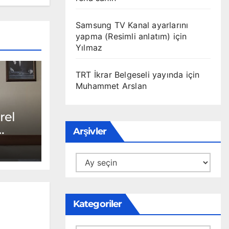
Samsung TV Kanal ayarlarını
yapma (Resimli anlatım)
için
Yılmaz
TRT İkrar Belgeseli yayında
için
Muhammet Arslan
rel
Arşivler
andı
R
Arşivler
Kategoriler