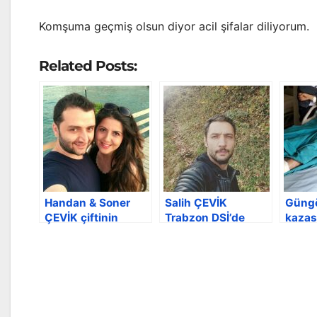
Komşuma geçmiş olsun diyor acil şifalar diliyorum.
Related Posts:
Handan & Soner
Salih ÇEVİK
Güngö
ÇEVİK çiftinin
Trabzon DSİ’de
kazası
bebekleri dünyaya
göreve başladı
ameli
geldi