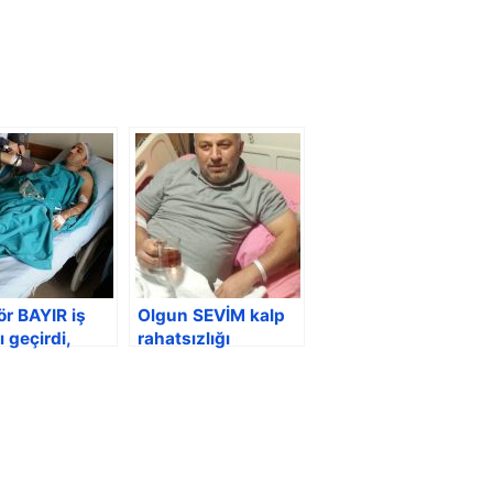
r BAYIR iş
Olgun SEVİM kalp
 geçirdi,
rahatsızlığı
yat oldu
sebebiyle
hastanede yatıyor