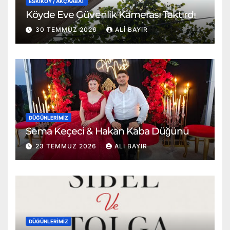
ESKİKÖY / AKÇAABAT
Köyde Eve Güvenlik Kamerası Taktırdı
30 TEMMUZ 2026
ALI BAYIR
DÜĞÜNLERIMIZ
Sema Keçeci & Hakan Kaba Düğünü
23 TEMMUZ 2026
ALI BAYIR
DÜĞÜNLERIMIZ