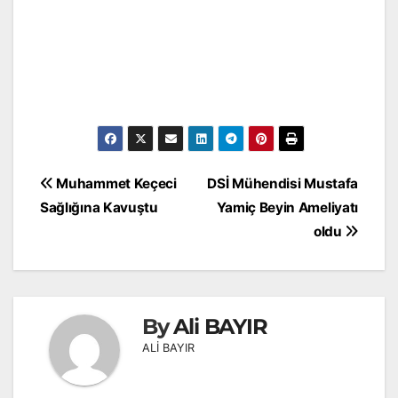
Yazı
Muhammet Keçeci
DSİ Mühendisi Mustafa
gezinmesi
Sağlığına Kavuştu
Yamiç Beyin Ameliyatı
oldu
By
Ali BAYIR
ALİ BAYIR