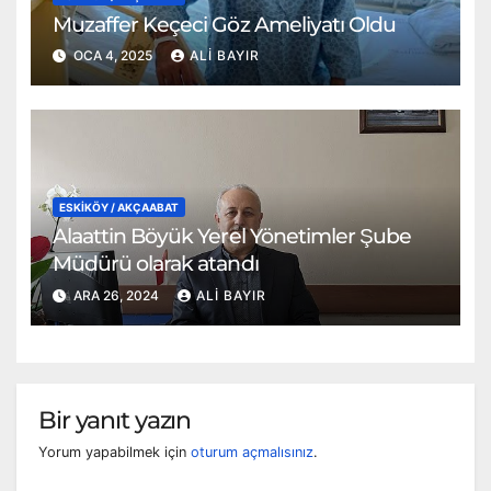
Muzaffer Keçeci Göz Ameliyatı Oldu
OCA 4, 2025
ALI BAYIR
ESKİKÖY / AKÇAABAT
Alaattin Böyük Yerel Yönetimler Şube
Müdürü olarak atandı
ARA 26, 2024
ALI BAYIR
Bir yanıt yazın
Yorum yapabilmek için
oturum açmalısınız
.