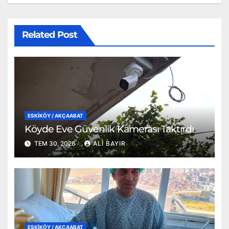
Related Post
ESKİKÖY / AKÇAABAT
Köyde Eve Güvenlik Kamerası Taktırdı
TEM 30, 2026
ALI BAYIR
ESKİKÖY / AKÇAABAT