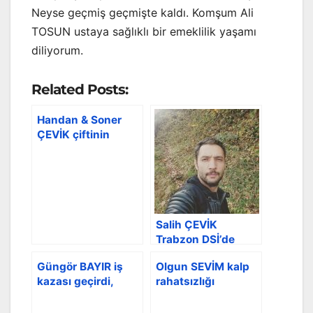
Neyse geçmiş geçmişte kaldı. Komşum Ali
TOSUN ustaya sağlıklı bir emeklilik yaşamı
diliyorum.
Related Posts:
Handan & Soner
ÇEVİK çiftinin
bebekleri dünyaya
geldi
Salih ÇEVİK
Trabzon DSİ’de
göreve başladı
Güngör BAYIR iş
Olgun SEVİM kalp
kazası geçirdi,
rahatsızlığı
ameliyat oldu
sebebiyle
hastanede yatıyor