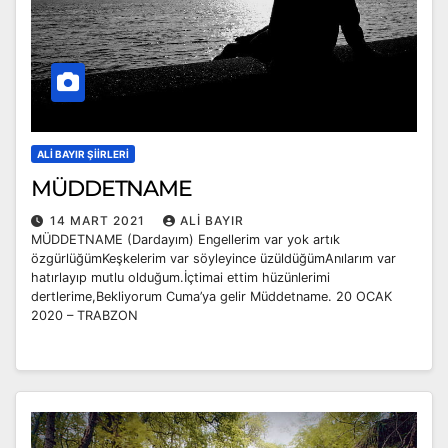
ALI BAYIR ŞIIRLERI
MÜDDETNAME
14 MART 2021
ALI BAYIR
MÜDDETNAME (Dardayım) Engellerim var yok artık
özgürlüğümKeşkelerim var söyleyince üzüldüğümAnılarım var
hatırlayıp mutlu olduğum.İçtimai ettim hüzünlerimi
dertlerime,Bekliyorum Cuma’ya gelir Müddetname. 20 OCAK
2020 – TRABZON