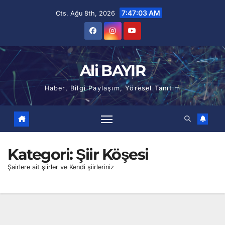
Skip
7:47:04 AM
Cts. Ağu 8th, 2026
to
content
Ali BAYIR
Haber, Bilgi Paylaşım, Yöresel Tanıtım
Kategori:
Şiir Köşesi
Şairlere ait şiirler ve Kendi şiirleriniz