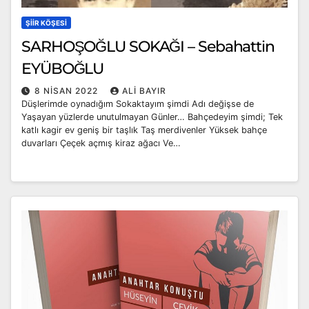
ŞIIR KÖŞESI
SARHOŞOĞLU SOKAĞI – Sebahattin
EYÜBOĞLU
8 NISAN 2022
ALI BAYIR
Düşlerimde oynadığım Sokaktayım şimdi Adı değişse de
Yaşayan yüzlerde unutulmayan Günler… Bahçedeyim şimdi; Tek
katlı kagir ev geniş bir taşlık Taş merdivenler Yüksek bahçe
duvarları Çeçek açmış kiraz ağacı Ve…