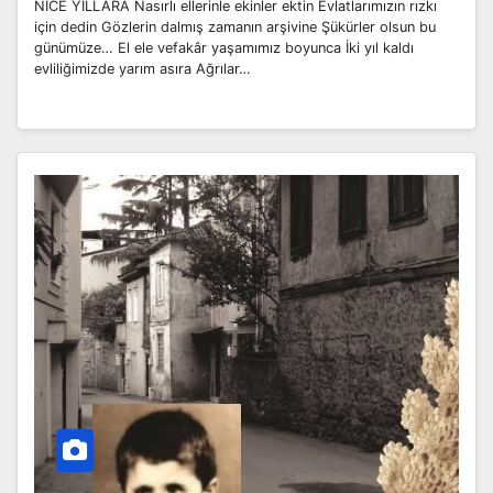
NİCE YILLARA Nasırlı ellerinle ekinler ektin Evlatlarımızın rızkı
için dedin Gözlerin dalmış zamanın arşivine Şükürler olsun bu
günümüze… El ele vefakâr yaşamımız boyunca İki yıl kaldı
evliliğimizde yarım asıra Ağrılar…