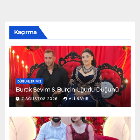
Kaçırma
DÜĞÜNLERIMIZ
Burak Sevim & Burçin Uğurlu Düğünü
7 AĞUSTOS 2026
ALI BAYIR