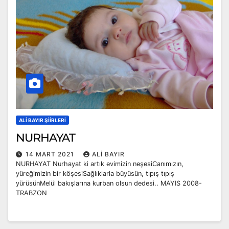
ALI BAYIR ŞIIRLERI
NURHAYAT
14 MART 2021
ALI BAYIR
NURHAYAT Nurhayat ki artık evimizin neşesiCanımızın,
yüreğimizin bir köşesiSağlıklarla büyüsün, tıpış tıpış
yürüsünMelül bakışlarına kurban olsun dedesi.. MAYIS 2008-
TRABZON