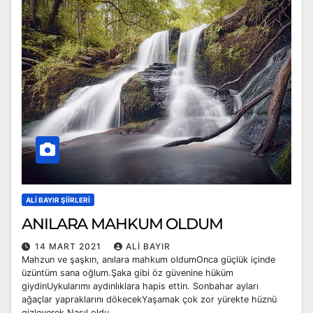
ALI BAYIR ŞIIRLERI
ANILARA MAHKUM OLDUM
14 MART 2021
ALI BAYIR
Mahzun ve şaşkın, anılara mahkum oldumOnca güçlük içinde
üzüntüm sana oğlum.Şaka gibi öz güvenine hüküm
giydinUykularımı aydınlıklara hapis ettin. Sonbahar ayları
ağaçlar yapraklarını dökecekYaşamak çok zor yürekte hüznü
gizleyerek.Nasıl oldu…