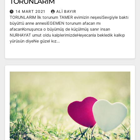
TORUNLARIM
14 MART 2021
ALI BAYIR
TORUNLARIM İlk torunum TAMER evimizin neşesiSevgiyle baktı
büyüttü anne annesiEGEMEN torunum afacan mı
afacanKonuşunca o büyümüş de küçülmüş sanır insan
NURHAYAT umut oldu kalplerimizdeHeyecanla bekledik kalkıp
yürüsün diyeNe güzel kız…