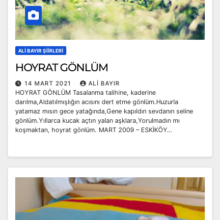
ALI BAYIR ŞIIRLERI
HOYRAT GÖNLÜM
14 MART 2021
ALI BAYIR
HOYRAT GÖNLÜM Tasalanma talihine, kaderine
darılma,Aldatılmışlığın acısını dert etme gönlüm.Huzurla
yatamaz mısın gece yatağında,Gene kapıldın sevdanın seline
gönlüm.Yıllarca kucak açtın yalan aşklara,Yorulmadın mı
koşmaktan, hoyrat gönlüm. MART 2009 – ESKİKÖY…