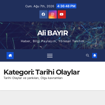
Skip
4:36:49 PM
Cum. Ağu 7th, 2026
to
content
Ali BAYIR
Haber, Bilgi Paylaşım, Yöresel Tanıtım
Kategori:
Tarihi Olaylar
Tarihi Olaylar ve yankıları, Olgu kavramları