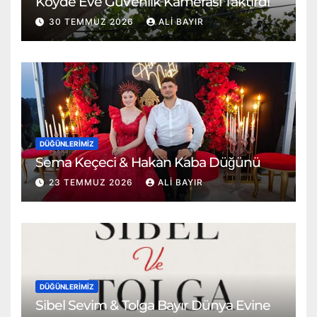
Köyde Eve Güvenlik Kamerası Taktırdı
30 TEMMUZ 2026
ALI BAYIR
DÜĞÜNLERIMIZ
Sema Keçeci & Hakan Kaba Düğünü
23 TEMMUZ 2026
ALI BAYIR
DÜĞÜNLERIMIZ
Sibel Sevim & Tolga Bayır Dünya Evine