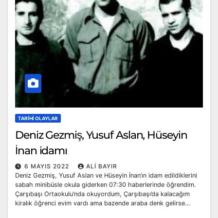
TARIHI OLAYLAR
Deniz Gezmiş, Yusuf Aslan, Hüseyin
İnan idamı
6 MAYIS 2022
ALI BAYIR
Deniz Gezmiş, Yusuf Aslan ve Hüseyin İnan’ın idam edildiklerini
sabah minibüsle okula giderken 07:30 haberlerinde öğrendim.
Çarşıbaşı Ortaokulu’nda okuyordum, Çarşıbaşı’da kalacağım
kiralık öğrenci evim vardı ama bazende araba denk gelirse…