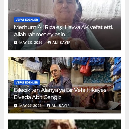
VEFAT EDENLER
Merhum Ali Rıza eşi Havva AK vefat etti.
Allah rahmet eylesin.
MAY 30, 2026
ALI BAYIR
VEFAT EDENLER
Bilecik’ten Alanya’ya Bir Vefa Hikayesi:
Elveda Abit Cengiz
MAY 27, 2026
ALI BAYIR