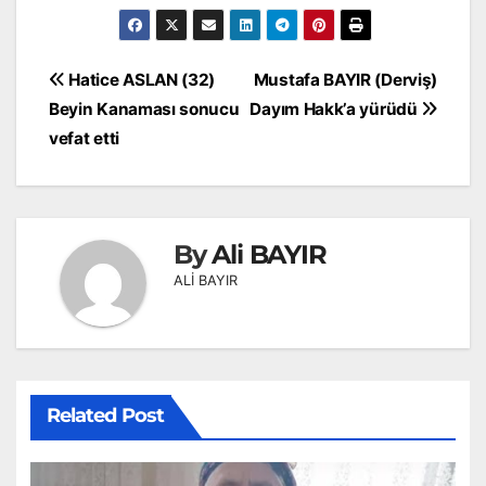
Yazı
Hatice ASLAN (32)
Mustafa BAYIR (Derviş)
gezinmesi
Beyin Kanaması sonucu
Dayım Hakk’a yürüdü
vefat etti
By
Ali BAYIR
ALİ BAYIR
Related Post