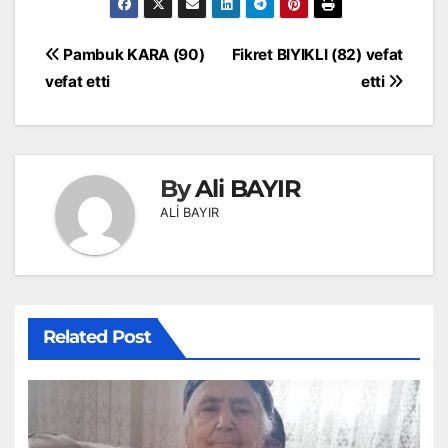
Yazı
Pambuk KARA (90)
Fikret BIYIKLI (82) vefat
gezinmesi
vefat etti
etti
By
Ali BAYIR
ALİ BAYIR
Related Post