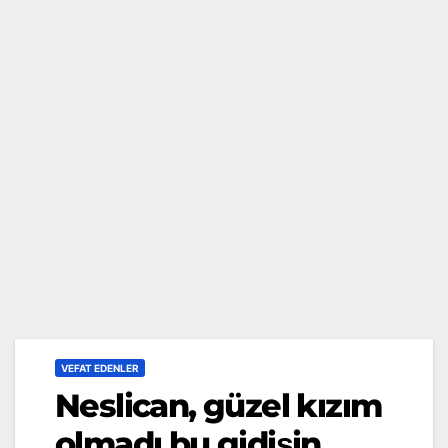
VEFAT EDENLER
Neslican, güzel kızım
olmadı bu gidişin