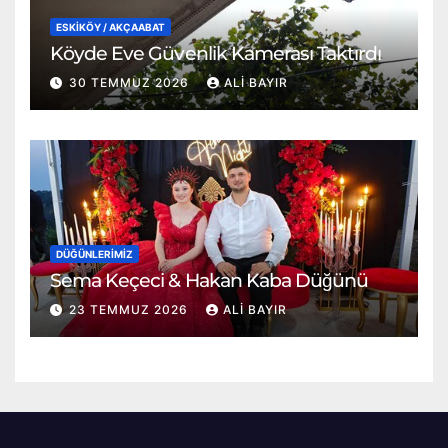
ESKİKÖY / AKÇAABAT
Köyde Eve Güvenlik Kamerası Taktırdı
30 TEMMUZ 2026
ALI BAYIR
DÜĞÜNLERIMIZ
Sema Keçeci & Hakan Kaba Düğünü
23 TEMMUZ 2026
ALI BAYIR