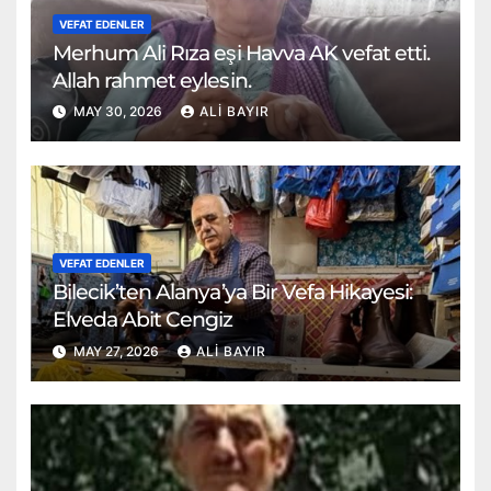
VEFAT EDENLER
Merhum Ali Rıza eşi Havva AK vefat etti.
Allah rahmet eylesin.
MAY 30, 2026
ALI BAYIR
VEFAT EDENLER
Bilecik’ten Alanya’ya Bir Vefa Hikayesi:
Elveda Abit Cengiz
MAY 27, 2026
ALI BAYIR