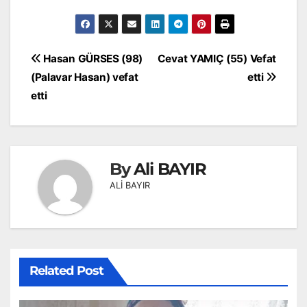
Yazı
Hasan GÜRSES (98)
Cevat YAMIÇ (55) Vefat
gezinmesi
(Palavar Hasan) vefat
etti
etti
By
Ali BAYIR
ALİ BAYIR
Related Post