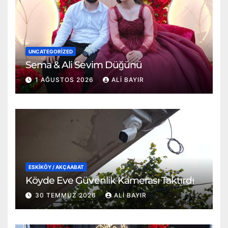
UNCATEGORIZED
Sema & Ali Sevim Düğünü
1 AĞUSTOS 2026
ALI BAYIR
ESKİKÖY / AKÇAABAT
Köyde Eve Güvenlik Kamerası Taktırdı
30 TEMMUZ 2026
ALI BAYIR