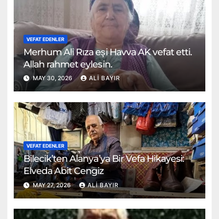
VEFAT EDENLER
Merhum Ali Rıza eşi Havva AK vefat etti.
Allah rahmet eylesin.
MAY 30, 2026
ALI BAYIR
VEFAT EDENLER
Bilecik’ten Alanya’ya Bir Vefa Hikayesi:
Elveda Abit Cengiz
MAY 27, 2026
ALI BAYIR