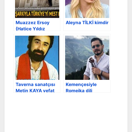
Muazzez Ersoy
Aleyna TİLKİ kimdir
(Hatice Yıldız
Levent)
Taverna sanatçısı
Kemençesiyle
Metin KAYA vefat
Romeika dili
etti
kültürünü
Trabzon’da
yaşatıyor.