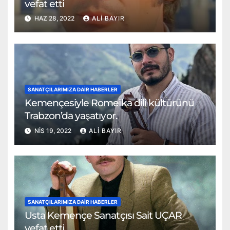
vefat etti
HAZ 28, 2022
ALI BAYIR
SANATÇILARIMIZA DAIR HABERLER
Kemençesiyle Romeika dili kültürünü
Trabzon’da yaşatıyor.
NIS 19, 2022
ALI BAYIR
SANATÇILARIMIZA DAIR HABERLER
Usta Kemençe Sanatçısı Sait UÇAR
vefat etti