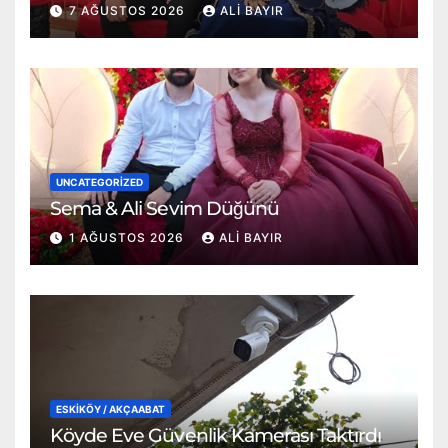
7 AĞUSTOS 2026
ALI BAYIR
UNCATEGORIZED
Sema & Ali Sevim Düğünü
1 AĞUSTOS 2026
ALI BAYIR
ESKİKÖY / AKÇAABAT
Köyde Eve Güvenlik Kamerası Taktırdı