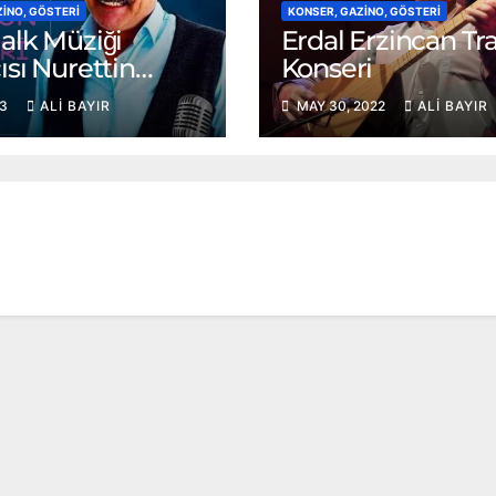
ZINO, GÖSTERI
KONSER, GAZINO, GÖSTERI
alk Müziği
Erdal Erzincan T
ısı Nurettin
Konseri
er Trabzon
23
ALI BAYIR
MAY 30, 2022
ALI BAYIR
i