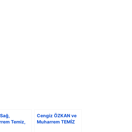
 Sağ,
Cengiz ÖZKAN ve
rem Temiz,
Muharrem TEMİZ
z Özkan – Üç
Akçaabat Konseri