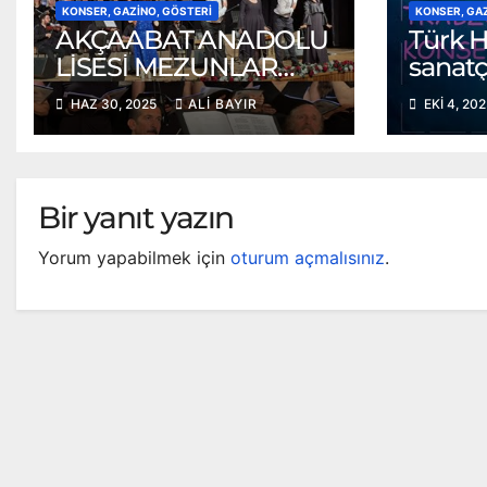
KONSER, GAZINO, GÖSTERI
KONSER, GA
AKÇAABAT ANADOLU
Türk H
LİSESİ MEZUNLAR
sanatç
KOROSU KONSERİ
Rençb
HAZ 30, 2025
ALI BAYIR
EKI 4, 20
konser
Bir yanıt yazın
Yorum yapabilmek için
oturum açmalısınız
.