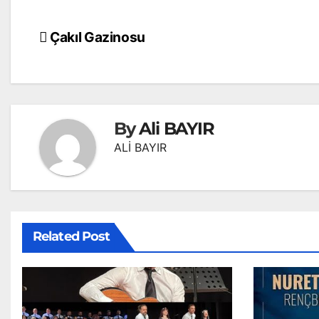
Yazı
Çakıl Gazinosu
gezinmesi
By
Ali BAYIR
ALİ BAYIR
Related Post