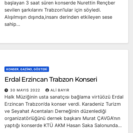
başlayan 3 saat süren konserde Nurettin Rençber
sevilen şarkılarını Trabzon’lular için söyledi.
Alışılmışın dışında,insanı derinden etkileyen sese
sahip…
KONSER, GAZINO, GÖSTERI
Erdal Erzincan Trabzon Konseri
30 MAYIS 2022
ALI BAYIR
Halk Müziğinin usta sanatçısı bağlama virtüözü Erdal
Erzincan Trabzon’da konser verdi. Karadeniz Turizm
ve Seyahat Acentaları Derneğinin düzenlediği
organizatörlüğünü dernek başkanı Murat ÇAVGA’nın
yaptığı konserde KTÜ AKM Hasan Saka Salonunda…