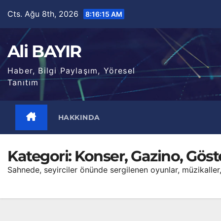
Skip
Cts. Ağu 8th, 2026
8:16:17 AM
to
content
Ali BAYIR
Haber, Bilgi Paylaşım, Yöresel
Tanıtım
HAKKINDA
Kategori:
Konser, Gazino, Göst
Sahnede, seyirciler önünde sergilenen oyunlar, müzikaller,