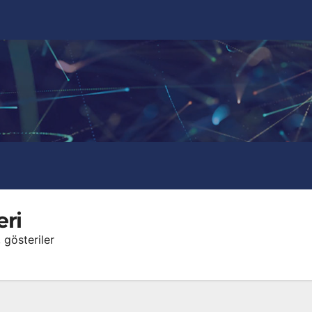
eri
 gösteriler