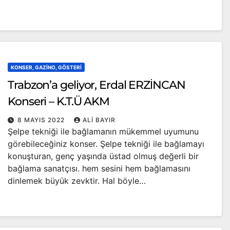
KONSER, GAZINO, GÖSTERI
Trabzon’a geliyor, Erdal ERZİNCAN
Konseri – K.T.Ü AKM
8 MAYIS 2022
ALI BAYIR
Şelpe tekniği ile bağlamanın mükemmel uyumunu
görebileceğiniz konser. Şelpe tekniği ile bağlamayı
konuşturan, genç yaşında üstad olmuş değerli bir
bağlama sanatçısı. hem sesini hem bağlamasını
dinlemek büyük zevktir. Hal böyle…