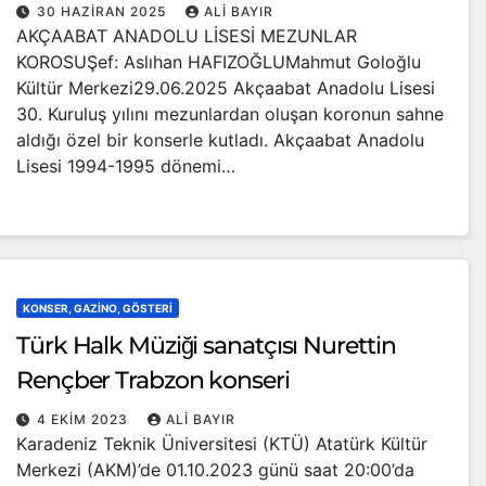
30 HAZIRAN 2025
ALI BAYIR
AKÇAABAT ANADOLU LİSESİ MEZUNLAR
KOROSUŞef: Aslıhan HAFIZOĞLUMahmut Goloğlu
Kültür Merkezi29.06.2025 Akçaabat Anadolu Lisesi
30. Kuruluş yılını mezunlardan oluşan koronun sahne
aldığı özel bir konserle kutladı. Akçaabat Anadolu
Lisesi 1994-1995 dönemi…
KONSER, GAZINO, GÖSTERI
Türk Halk Müziği sanatçısı Nurettin
Rençber Trabzon konseri
4 EKIM 2023
ALI BAYIR
Karadeniz Teknik Üniversitesi (KTÜ) Atatürk Kültür
Merkezi (AKM)’de 01.10.2023 günü saat 20:00’da