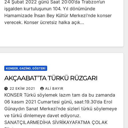
24 Şubat 2022 günü Saat 20:00’da Trabzon’un
işgalden kurtuluşunun 104. Yıl dönümünde
Hamamizade İhsan Bey Kültür Merkezi’nde konser
verecek. Konser ücretsiz halka açık…
KONSER, GAZINO, GÖSTERI
AKÇAABAT’TA TÜRKÜ RÜZGARI
22 EKIM 2021
ALI BAYIR
KONSER Türkü söylemek lazım tam da bu zamanda
06 kasım 2021 Cumartesi günü, saat:19.30’da Erol
Günaydın Sanat Merkezi’nde sizleri türkü söylemeye
ve türkü dinlemeye davet ediyoruz.
SANATÇILARMEDİHA SİVRİKAYAFATMA ÇOLAK