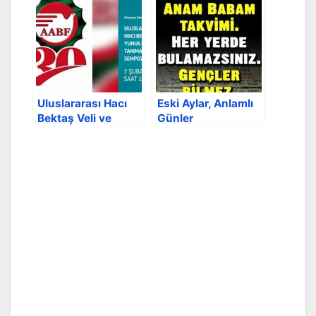
Uluslararası Hacı
Eski Aylar, Anlamlı
Bektaş Veli ve
Günler
Yunus Emre’yi
Tanımak ve
Anlamak
Sempozyumu