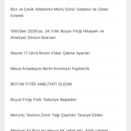
Boz ve Çevik Ailelerinin Mutlu Günü: Sedanur ile Caner
Evlendi
1992’den 2026’ya: 34 Yıllık Boyun Fıtığı Hikayem ve
Ameliyat Dönüm Noktam
Xiaomi 17 Ultra Resim Video Çekme Ayarları
Mesai Arkadaşım Kerim Korkmaz’ı Kaybettik
BOYUN FITIĞI AMELİYATI OLDUM
Boyun Fıtığı Fizik Tedaviye Başladım
Motorlu Testere Zincir Yağı Çeşitleri Tavsiye Edilen
Merhum Ali Rıza eşi Havva AK vefat etti. Allah rahmet