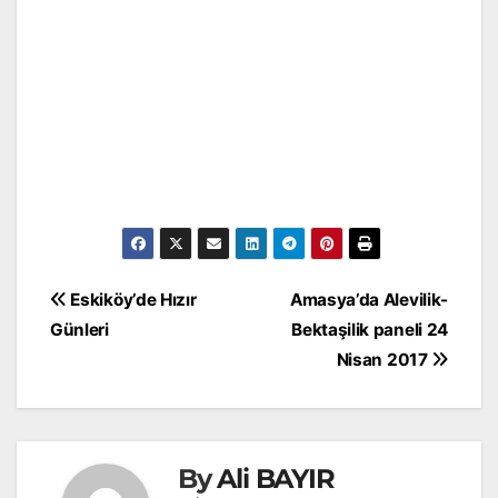
Yazı
Eskiköy’de Hızır
Amasya’da Alevilik-
gezinmesi
Günleri
Bektaşilik paneli 24
Nisan 2017
By
Ali BAYIR