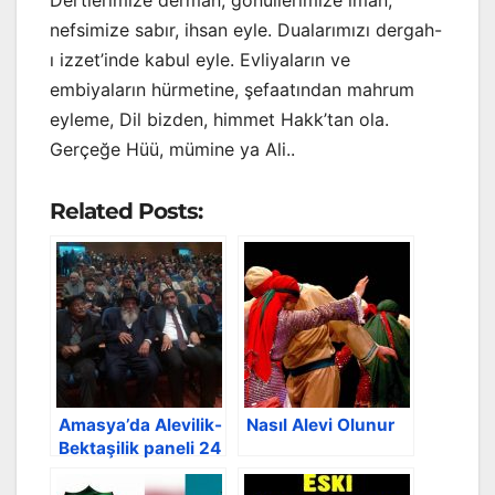
nefsimize sabır, ihsan eyle. Dualarımızı dergah-
ı izzet’inde kabul eyle. Evliyaların ve
embiyaların hürmetine, şefaatından mahrum
eyleme, Dil bizden, himmet Hakk’tan ola.
Gerçeğe Hüü, mümine ya Ali..
Related Posts:
Amasya’da Alevilik-
Nasıl Alevi Olunur
Bektaşilik paneli 24
Nisan 2017