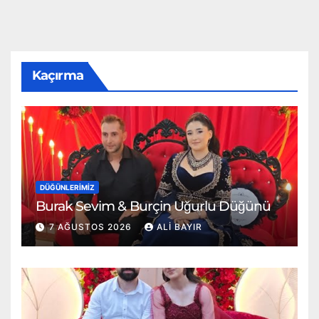
Kaçırma
DÜĞÜNLERIMIZ
Burak Sevim & Burçin Uğurlu Düğünü
7 AĞUSTOS 2026
ALI BAYIR