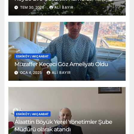
TEM 30, 2026
ALI BAYIR
ESKİKÖY / AKÇAABAT
Muzaffer Keçeci Göz Ameliyatı Oldu
OCA 4, 2025
ALI BAYIR
ESKİKÖY / AKÇAABAT
Alaattin Böyük Yerel Yönetimler Şube
Müdürü olarak atandı