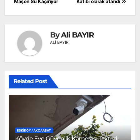
gezinmesi
Maşon Su Kaçırıyor
Katibi olarak atandı
By
Ali BAYIR
ALİ BAYIR
Related Post
ESKİKÖY / AKÇAABAT
Köyde Eve Güvenlik Kamerası Taktırdı