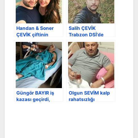
Handan & Soner
Salih ÇEVİK
ÇEVİK çiftinin
Trabzon DSİ’de
bebekleri dünyaya
göreve başladı
geldi
Güngör BAYIR iş
Olgun SEVİM kalp
kazası geçirdi,
rahatsızlığı
ameliyat oldu
sebebiyle
hastanede yatıyor