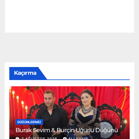
Kaçırma
DÜĞÜNLERIMIZ
Burak Sevim & Burçin Uğurlu Düğünü
7 AĞUSTOS 2026
ALI BAYIR