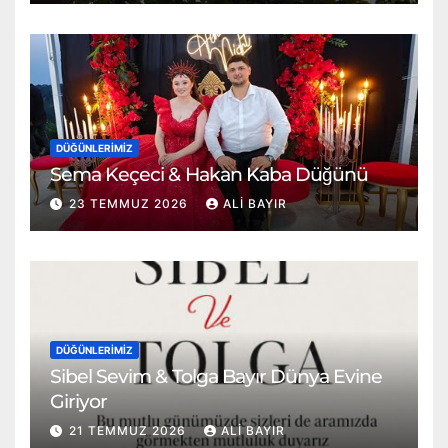
DÜĞÜNLERIMIZ
Sema Keçeci & Hakan Kaba Düğünü
23 TEMMUZ 2026
ALI BAYIR
DÜĞÜNLERIMIZ
Sibel Sevim & Tolga Bayır Dünya Evine
Giriyor
21 TEMMUZ 2026
ALI BAYIR