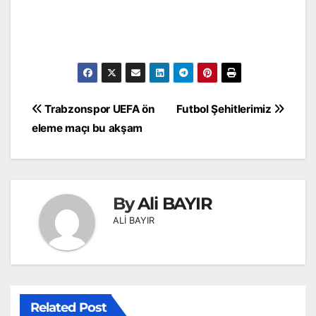
Yazı
Trabzonspor UEFA ön
Futbol Şehitlerimiz
gezinmesi
eleme maçı bu akşam
By
Ali BAYIR
ALİ BAYIR
Related Post