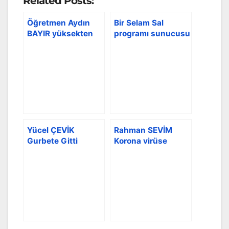
Related Posts:
Öğretmen Aydın
Bir Selam Sal
BAYIR yüksekten
programı sunucusu
düşerek kaza
Gürsel SUNAR
geçirdi
Eskiköy’de çekim
yaptı
Yücel ÇEVİK
Rahman SEVİM
Gurbete Gitti
Korona virüse
yakalandı