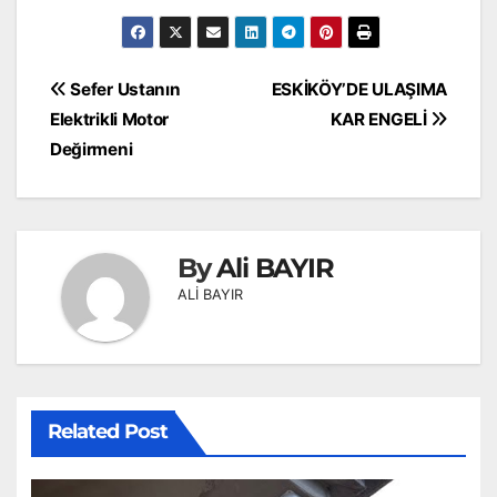
Yazı
Sefer Ustanın
ESKİKÖY’DE ULAŞIMA
gezinmesi
Elektrikli Motor
KAR ENGELİ
Değirmeni
By
Ali BAYIR
ALİ BAYIR
Related Post