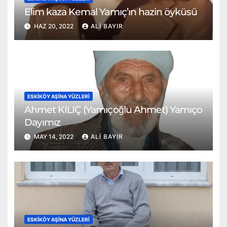
Elim kaza Kemal Yamıç’ın hazin öyküsü
HAZ 20, 2022
ALI BAYIR
ESKIKÖY AŞINA YÜZLERI
Ahmet KILIÇ (Yamıçoğlu Ahmet) Yamıço
Dayımız
MAY 14, 2022
ALI BAYIR
ESKIKÖY AŞINA YÜZLERI