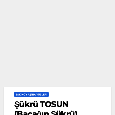
ESKIKÖY AŞINA YÜZLERI
Şükrü TOSUN
(Bacağın Şükrü)