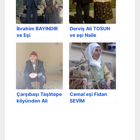
İbrahim BAYINDIR
Derviş Ali TOSUN
ve Eşi
ve eşi Naile
Çarşıbaşı Taşlıtepe
Cemal eşi Fidan
köyünden Ali
SEVİM
ÇAKIR