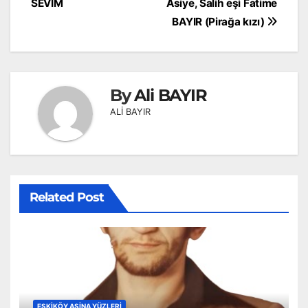
gezinmesi
SEVİM
Asiye, Salih eşi Fatime
BAYIR (Pirağa kızı)
By
Ali BAYIR
ALİ BAYIR
Related Post
ESKIKÖY AŞINA YÜZLERI