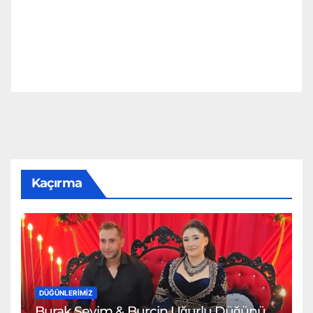
Kaçırma
DÜĞÜNLERIMIZ
Burak Sevim & Burçin Uğurlu Düğünü